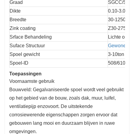
Graad
SGCC/SGCH
Dikte
0.10-3.0mm
Breedte
30-1250mm
Zink coating
Z30-275g
Srface Behandeling
Lichte olie.
Suface Structuur
Gewone love
Spoel gewicht
3-10ton
Spoel-ID
508/610mm
Toepassingen
Voornaamste gebruik
Bouwveld: Gegalvaniseerde spoel wordt veel gebruikt
op het gebied van de bouw, zoals dak, muur, luifel,
ventilatiepijp enzovoort. De uitstekende
corrosiewerende eigenschappen zorgen ervoor dat
gebouwen lang mooi en duurzaam blijven in ruwe
omgevingen.