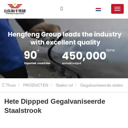
Thuis
PRODUCTEN
Stalen rol
Gegalvaniseerde stalen
spoel
Hete Dippped Gegalvaniseerde Staalstrook
Hete Dippped Gegalvaniseerde
Staalstrook