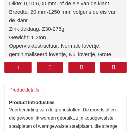
Dikte: 0,10-6,00 mm, of de eis van de klant
Breedte: 20 mm-1250 mm, volgens de eis van
de klant
Zink deklaag: Z30-275g
Gewicht: 1-3ton
Oppervlaktestructuur: Normale lovertje,
geminimaliseerd lovertje, Nul lovertje, Grote
lovertje, lover-vrij (FS)
Standaard: JIS G3302, JIS G3313, GB/T2518-
88, GB11253-89, ASTM A1008-2000, EN10169
ENZ.
Productdetails
Product Introducties
Voorbereiding van de grondstoffen: De grondstoffen
die gewoonlijk worden gebruikt, zijn koudgewalste
staalplaten of warmgewalste staalplaten, die strenge