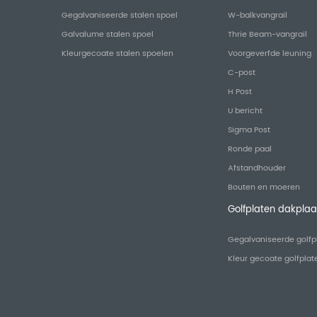
Gegalvaniseerde stalen spoel
W-balkvangrail
Galvalume stalen spoel
Thrie Beam-vangrail
Kleurgecoate stalen spoelen
Voorgeverfde leuning
C-post
H Post
U bericht
Sigma Post
Ronde paal
Afstandhouder
Bouten en moeren
Golfplaten dakplaa
Gegalvaniseerde golfp
Kleur gecoate golfplat