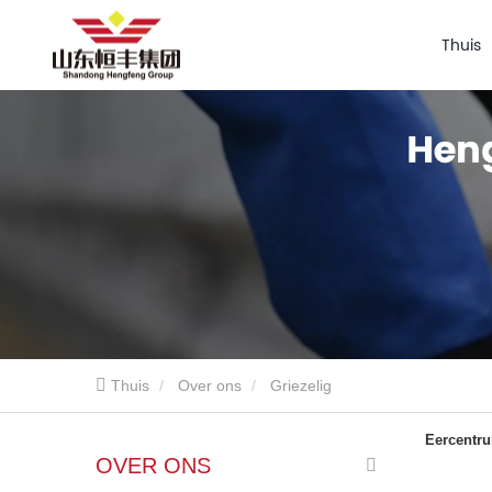
Thuis
Thuis
Over ons
Griezelig
Eercentr
OVER ONS