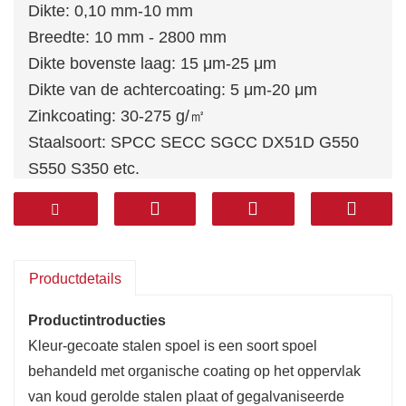
Dikte: 0,10 mm-10 mm
Breedte: 10 mm - 2800 mm
Dikte bovenste laag: 15 μm-25 μm
Dikte van de achtercoating: 5 μm-20 μm
Zinkcoating: 30-275 g/㎡
Staalsoort: SPCC SECC SGCC DX51D G550
S550 S350 etc.
Basisstaal: thermisch verzinkt staal, thermisch
verzinkt staal, elektrolytisch verzinkt staal
Verpakking: standaard exportverpakking of
volgens de wensen van de klant
Productdetails
Productintroducties
Kleur-gecoate stalen spoel is een soort spoel
behandeld met organische coating op het oppervlak
van koud gerolde stalen plaat of gegalvaniseerde