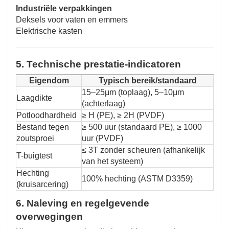
Industriële verpakkingen
Deksels voor vaten en emmers
Elektrische kasten
5. Technische prestatie-indicatoren
Eigendom
Typisch bereik/standaard
15–25μm (toplaag), 5–10μm
Laagdikte
(achterlaag)
Potloodhardheid
≥ H (PE), ≥ 2H (PVDF)
Bestand tegen
≥ 500 uur (standaard PE), ≥ 1000
zoutsproei
uur (PVDF)
≤ 3T zonder scheuren (afhankelijk
T-buigtest
van het systeem)
Hechting
100% hechting (ASTM D3359)
(kruisarcering)
6. Naleving en regelgevende
overwegingen