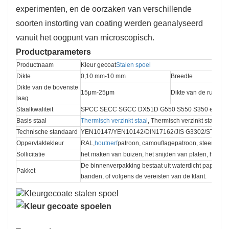
experimenten, en de oorzaken van verschillende
soorten instorting van coating werden geanalyseerd
vanuit het oogpunt van microscopisch.
Productparameters
Productnaam
Kleur gecoat
Stalen spoel
Dikte
0,10 mm-10 mm
Breedte
Dikte van de bovenste 
15μm-25μm
Dikte van de rugcoat
laag
Staalkwaliteit
SPCC SECC SGCC DX51D G550 S550 S350 enz.
Basis staal
Thermisch verzinkt staal
, Thermisch verzinkt staal, Ele
Technische standaard
YEN10147/YEN10142/DIN17162/JIS G3302/STM N
Oppervlaktekleur
RAL,
houtnerf
patroon, camouflagepatroon, steenpatr
Sollicitatie
het maken van buizen, het snijden van platen, het 
De binnenverpakking bestaat uit waterdicht papier, d
Pakket
banden, of volgens de vereisten van de klant.